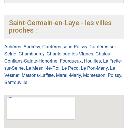
Saint-Germain-en-Laye - les villes
proches :
Achères
,
Andrésy
,
Carrières-sous-Poissy
,
Carrières-sur-
Seine
,
Chambourcy
,
Chanteloup-les-Vignes
,
Chatou
,
Conflans-Sainte-Honorine
,
Fourqueux
,
Houilles
,
La Frette-
sur-Seine
,
Le Mesnil-le-Roi
,
Le Pecq
,
Le Port-Marly
,
Le
Vésinet
,
Maisons-Laffitte
,
Mareil-Marly
,
Montesson
,
Poissy
,
Sartrouville
.